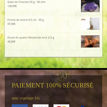
Galet de Charoïte 50 g - 66 mm
128,00
€
Pointe de citrine 9,5 cm - 90 g
47,00
€
Druse de quartz hématoïde brut 212 g
49,00
€
PAIEMENT 100% SÉCURISÉ
avec cryptage SSL