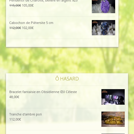
Pendentif de Charoïte, bélière en argent 925
45,00€.
40,00€.
Le
Le
115,00
€
105,00
€
prix
prix
initial
actuel
était :
est :
Cabochon de Piétersite 5 cm
115,00€.
105,00€.
Le
Le
112,00
€
102,00
€
prix
prix
initial
actuel
était :
est :
112,00€.
102,00€.
Ô HASARD
Bracelet fantaisie en Obsidienne Œil Céleste
48,00
€
Tranche d'ambre poli
112,00
€