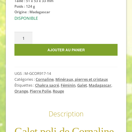
Taille : 51 x 53 x 33 mm
Poids : 124 g
Origine : Madagascar
DISPONIBLE
quantité
de
Galet
AJOUTER AU PANIER
de
Cornaline
UGS :
M-GCOR917-14
Catégories :
Cornaline
,
Minéraux, pierres et cristaux
Étiquettes :
Chakra sacré
,
Féminin
,
Galet
,
Madagascar
,
Orange
,
Pierre Polie
,
Rouge
Description
Galet poli de Cornaline