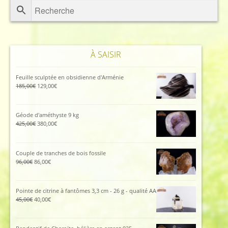
À SAISIR
Feuille sculptée en obsidienne d'Arménie
Le
Le
185,00
€
129,00
€
prix
prix
initial
actuel
était :
est :
Géode d'améthyste 9 kg
185,00€.
129,00€.
Le
Le
425,00
€
380,00
€
prix
prix
initial
actuel
était :
est :
Couple de tranches de bois fossile
425,00€.
380,00€.
Le
Le
96,00
€
86,00
€
prix
prix
initial
actuel
était :
est :
Pointe de citrine à fantômes 3,3 cm - 26 g - qualité AA
96,00€.
86,00€.
Le
Le
45,00
€
40,00
€
prix
prix
initial
actuel
était :
est :