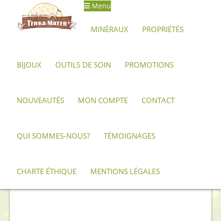
Menu
Aller
Aller
à
au
MINÉRAUX
PROPRIÉTÉS
la
contenu
navigation
BIJOUX
OUTILS DE SOIN
PROMOTIONS
Accueil
Minéraux, pierres et cristaux
Cornaline
Galet de
Cornaline
NOUVEAUTÉS
MON COMPTE
CONTACT
QUI SOMMES-NOUS?
TÉMOIGNAGES
CHARTE ÉTHIQUE
MENTIONS LÉGALES