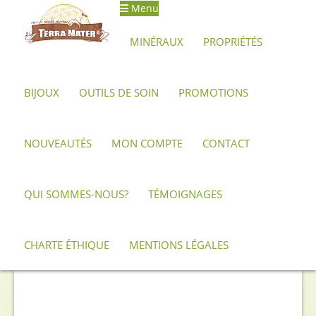
Menu
Aller
Aller
à
au
MINÉRAUX
PROPRIÉTÉS
la
contenu
navigation
BIJOUX
OUTILS DE SOIN
PROMOTIONS
Accueil
Archives
Pendentif de Lapis Lazuli poli – Qualité AA+
NOUVEAUTÉS
MON COMPTE
CONTACT
QUI SOMMES-NOUS?
TÉMOIGNAGES
CHARTE ÉTHIQUE
MENTIONS LÉGALES