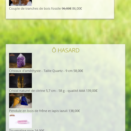
était :
est :
115,00€.
105,00€.
Le
Le
Couple de tranches de bois fossile
96,00
€
86,00
€
prix
prix
initial
actuel
était :
est :
96,00€.
86,00€.
Ô HASARD
Cristaux d'améthyste - Taille Quartz - 9 cm
58,00
€
Cristal naturel de citrine 5,7 cm - 58 g - qualité AAA
139,00
€
Pendule en bois de frêne et lapis lazuli
138,00
€
Tourmaline rose
24,00
€