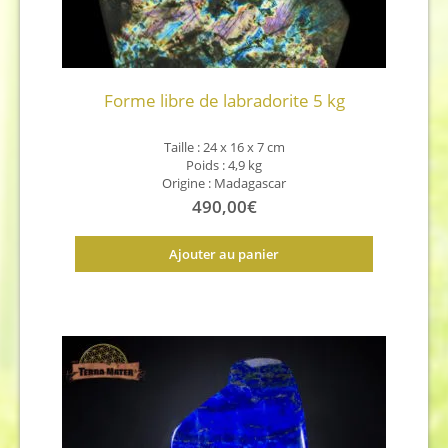
Forme libre de labradorite 5 kg
Taille :
24 x 16 x 7 cm
Poids : 4,9 kg
Origine : Madagascar
490,00
€
Ajouter au panier