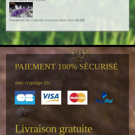
Pendentif de Charoïte monture acier inox
46,00
€
PAIEMENT 100% SÉCURISÉ
avec cryptage SSL
Livraison gratuite