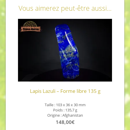
Vous aimerez peut-être aussi…
Lapis Lazuli – Forme libre 135 g
Taille : 103 x 36 x 30 mm
Poids : 135,7 g
Origine : Afghanistan
148,00
€