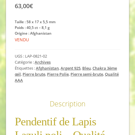
63,00
€
Taille : 58 x 17 x 5,5
mm
Poids : 40,5 ct – 8,1 g
Origine : Afghanistan
VENDU
UGS :
LAP-0821-02
Catégorie :
Archives
Étiquettes :
Afghanistan
,
Argent 925
,
Bleu
,
Chakra 3ème
œil
,
Pierre brute
,
Pierre Polie
,
Pierre semi-brute
,
Qualité
AAA
Description
Pendentif de Lapis
Lazuli poli – Qualité