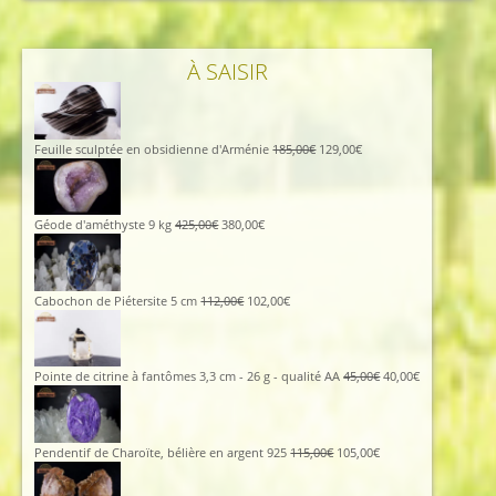
À SAISIR
Le
Le
Feuille sculptée en obsidienne d'Arménie
185,00
€
129,00
€
prix
prix
initial
actuel
était :
est :
185,00€.
129,00€.
Le
Le
Géode d'améthyste 9 kg
425,00
€
380,00
€
prix
prix
initial
actuel
était :
est :
425,00€.
380,00€.
Le
Le
Cabochon de Piétersite 5 cm
112,00
€
102,00
€
prix
prix
initial
actuel
était :
est :
112,00€.
102,00€.
Le
Le
Pointe de citrine à fantômes 3,3 cm - 26 g - qualité AA
45,00
€
40,00
€
prix
prix
initial
actuel
était :
est :
45,00€.
40,00€.
Le
Le
Pendentif de Charoïte, bélière en argent 925
115,00
€
105,00
€
prix
prix
initial
actuel