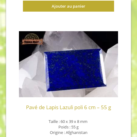
Ajouter au panier
Pavé de Lapis Lazuli poli 6 cm – 55 g
Taille : 60 x 39 x 8
mm
Poids : 55 g
Origine : Afghanistan