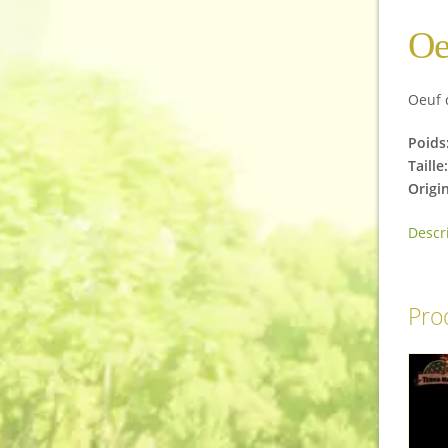
Oe
Oeuf 
Poids
Taill
Origi
Descr
Prod