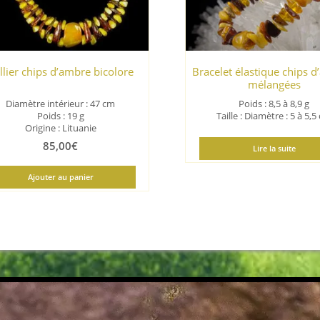
llier chips d’ambre bicolore
Bracelet élastique chips 
mélangées
Diamètre intérieur : 47 cm
Poids : 8,5 à 8,9 g
Poids : 19 g
Taille : Diamètre : 5 à 5,
Origine : Lituanie
85,00
€
Lire la suite
Ajouter au panier