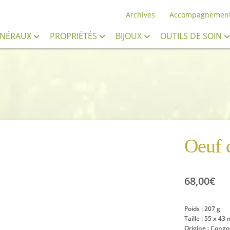
Archives
Accompagnemen
INÉRAUX
PROPRIÉTÉS
BIJOUX
OUTILS DE SOIN
Oeuf 
68,00
€
Poids : 207 g
Taille : 55 x 43
Origine : Congo