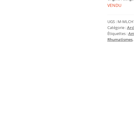
VENDU
UGS :
M-MLCH7
Catégorie :
Arc
Étiquettes :
An
Rhumatismes