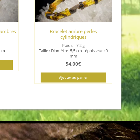
d’ambres
Bracelet ambre perles
cylindriques
Poids : 7,2 g
5 cm
Taille : Diamètre 5,5 cm - épaisseur : 9
mm
54,00
€
Ajouter au panier