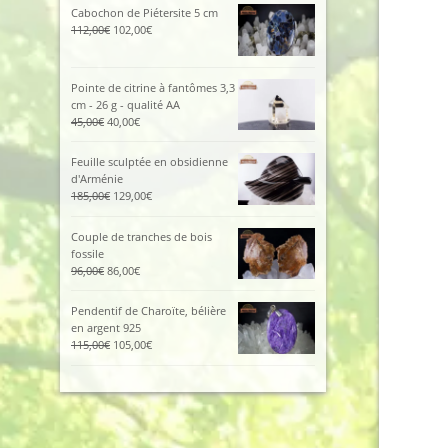
était :
est :
Cabochon de Piétersite 5 cm
425,00€.
380,00€.
Le
Le
112,00
€
102,00
€
prix
prix
initial
actuel
était :
est :
Pointe de citrine à fantômes 3,3
112,00€.
102,00€.
cm - 26 g - qualité AA
Le
Le
45,00
€
40,00
€
prix
prix
initial
actuel
Feuille sculptée en obsidienne
était :
est :
d'Arménie
45,00€.
40,00€.
Le
Le
185,00
€
129,00
€
prix
prix
initial
actuel
Couple de tranches de bois
était :
est :
fossile
185,00€.
129,00€.
Le
Le
96,00
€
86,00
€
prix
prix
initial
actuel
Pendentif de Charoïte, bélière
était :
est :
en argent 925
96,00€.
86,00€.
Le
Le
115,00
€
105,00
€
prix
prix
initial
actuel
était :
est :
115,00€.
105,00€.