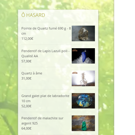
Ô HASARD
Pointe de Quartz fumé 690 g - 8
cm
112,00
€
Pendentif de Lapis Lazuli poli -
Qualité AA
57,00
€
Quartz à âme
31,00
€
Grand galet plat de labradorite
10 cm
52,00
€
Pendentif de malachite sur
argent 925
64,00
€