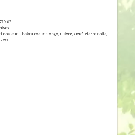
19-03
hives
ti douleur
,
Chakra coeur
,
Congo
,
Cuivre
,
Oeuf
,
Pierre Polie
,
,
Vert