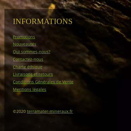
INFORMATIONS
Promotions
Nouveautés
Qui sommes-nous?
Contactez-nous
Charte éthique
Livraisons et retours
Conditions Générales de Vente
Mentions légales
©2020
terramater-mineraux.fr