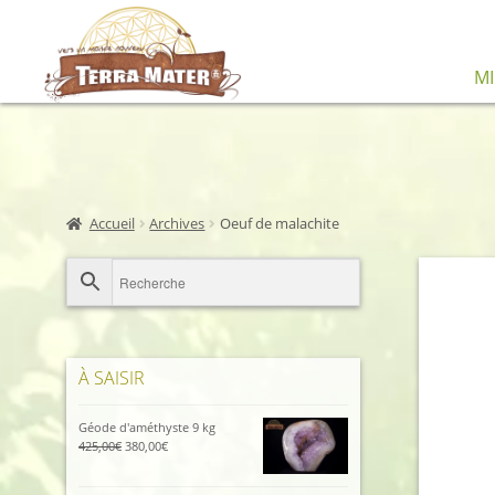
Aller
Aller
M
à
au
la
contenu
navigation
Accueil
Archives
Oeuf de malachite
À SAISIR
Géode d'améthyste 9 kg
Le
Le
425,00
€
380,00
€
prix
prix
initial
actuel